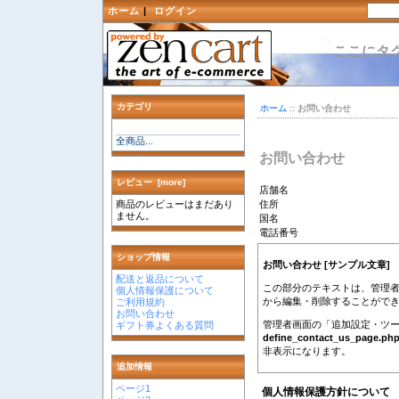
ホーム
|
ログイン
ここにタ
カテゴリ
ホーム
:: お問い合わせ
全商品...
お問い合わせ
レビュー [more]
店舗名
商品のレビューはまだあり
住所
ません。
国名
電話番号
ショップ情報
お問い合わせ [サンプル文章]
配送と返品について
この部分のテキストは、管理
個人情報保護について
から編集・削除することがで
ご利用規約
お問い合わせ
管理者画面の「追加設定・ツ
ギフト券よくある質問
define_contact_us_page.ph
非表示になります。
追加情報
ページ1
個人情報保護方針について